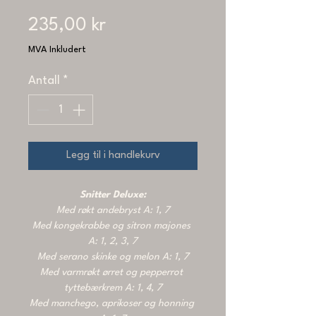
Pris
235,00 kr
MVA Inkludert
Antall
*
Legg til i handlekurv
Snitter Deluxe:
Med røkt andebryst A: 1, 7
Med kongekrabbe og sitron majones 
A: 1, 2, 3, 7
Med serano skinke og melon A: 1, 7
Med varmrøkt ørret og pepperrot 
tyttebærkrem A: 1, 4, 7
Med manchego, aprikoser og honning 