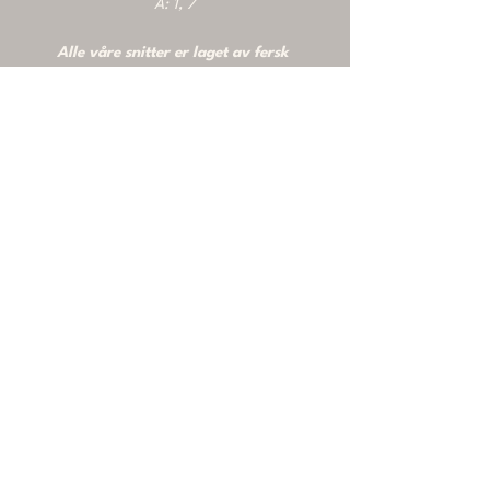
A: 1, 7
Alle våre snitter er laget av fersk 
bakt grovt brød.
Kan også lages glutenfritt.
Pris per person (5 snitter) Kr. 235
,- 
ekskl. mva
Allergener:
1. kornslag som inneholder gluten 2. 
skalldyr 3. egg 4. fisk 5. peanøtter 
6. 
soya 7. melk 8. nøtter 9. selleri 10. 
sennep 11. sesamfrø 
12. svoveldioksid 
og sulfitter 13. lupin 14. bløtdyr  