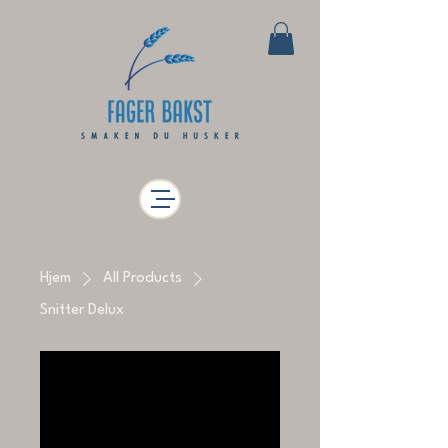
Hjem
All Products
Snitter Delux